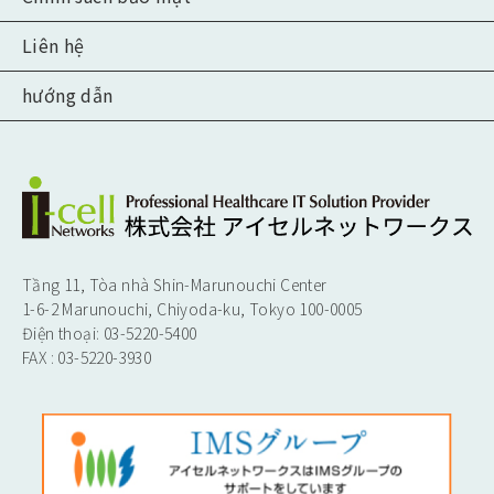
Thành tích
Điều trị bằng tia ion nặng và tia proton
Liên hệ
Ý kiến y tế thứ hai
hướng dẫn
kiểm tra sức khỏe
Tầng 11, Tòa nhà Shin-Marunouchi Center
1-6-2 Marunouchi, Chiyoda-ku, Tokyo 100-0005
Điện thoại: 03-5220-5400
FAX : 03-5220-3930