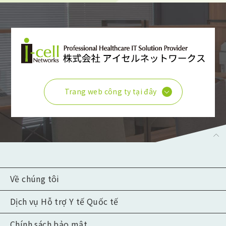
Trang web công ty tại đây
Về chúng tôi
Về chúng tôi
Dịch vụ Hỗ trợ Y tế Quốc tế
câu hỏi thường gặp
kiểm tra và điều trị
Chính sách bảo mật