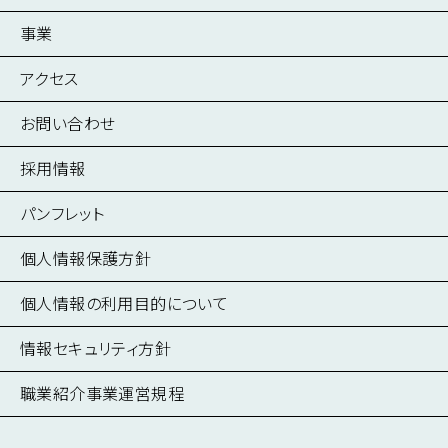
事業
建築事業
アクセス
不動産事業
お問い合わせ
情報インフラ構築・保守事業
採用情報
電子カルテシステム導入・開発事業
採用情報
医療機器導入支援事業
パンフレット
募集要項
健診システム導入事業
個人情報保護方針
仕事を知る
遠隔画像読影サポート事業
個人情報の利用目的について
働く環境を知る
医療画像管理事業
数字で見る
業務支援システム導入・開発事業
情報セキュリティ方針
人を知る
医療サプライ品・医療商材販売事業
職業紹介事業運営規程
国際メディカルサポート事業
広報事業